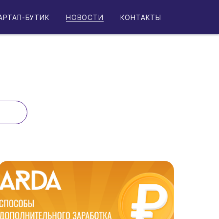
АРТАП-БУТИК
НОВОСТИ
КОНТАКТЫ
етинга 6.0 — мы собираем для вас
ммах акселерации для стартапов и
с форумом «Время цифры».