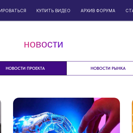
ИРОВАТЬСЯ
КУПИТЬ ВИДЕО
АРХИВ ФОРУМА
СТ
 автоматизации HR, от кибербезопасности до марк
 Узнавайте о новых кейсах лидеров рынка, програ
новости
го сообщества. Будьте в центре событий вместе 
НОВОСТИ ПРОЕКТА
НОВОСТИ РЫНКА