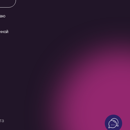
даю
нной
та