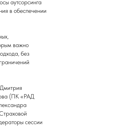
росы аутсорсинга
ния в обеспечении
ных,
торым важно
одхода, без
ограничений
 Дмитрия
ова (ПК «РАД
Александра
 Страховой
одераторы сессии