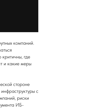
рупных компаний.
маться
 критичны, где
ат и какие меры
ческой стороне
а инфраструктуры с
мпаний, риски
румента ИБ-