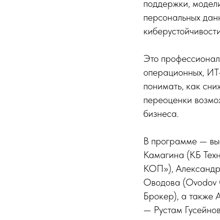
поддержки, модели
персональных данн
киберустойчивости
Это профессиональ
операционных, ИТ-
понимать, как сни
переоценки возмо
бизнеса.
В программе — вы
Камагина (КБ Тех
КОП»), Александр
Оводова (Ovodov 
Брокер), а также 
— Рустам Гусейно