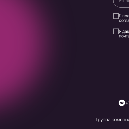
Я по
согл
Я да
почт
+
Группа компан