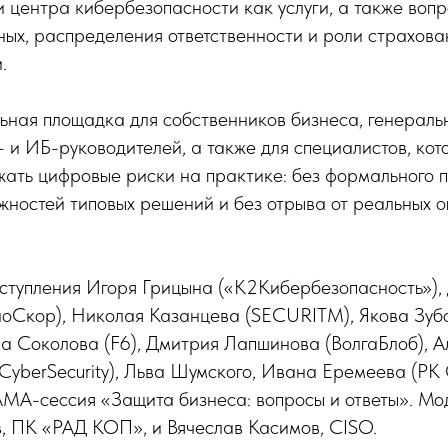
 центра кибербезопасности как услуги, а также воп
ых, распределения ответственности и роли страхова
.
ная площадка для собственников бизнеса, генераль
 и ИБ-руководителей, а также для специалистов, ко
жать цифровые риски на практике: без формального п
жностей типовых решений и без отрыва от реальных 
ступления Игоря Грицына («К2Кибербезопасность»),
ноСкор), Николая Казанцева (SECURITM), Якова Зуб
а Соколова (F6), Дмитрия Лапшинова (ВолгаБлоб), 
CyberSecurity), Льва Шумского, Ивана Еремеева (РК
AMA-сессия «Защита бизнеса: вопросы и ответы». М
в, ПК «РАД КОП», и Вячеслав Касимов, CISO.