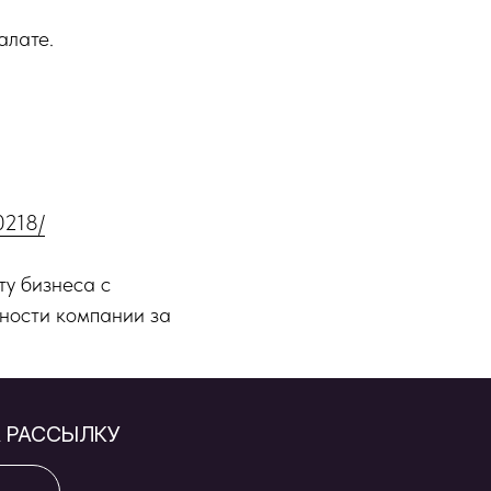
алате.
0218/
у бизнеса с
нности компании за
 РАССЫЛКУ