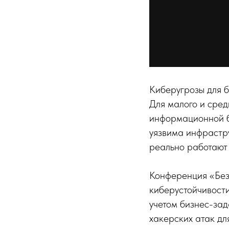
Киберугрозы для б
Для малого и сред
информационной бе
уязвима инфрастру
реально работают 
Конференция «Без
киберустойчивости
учетом бизнес-зад
хакерских атак д